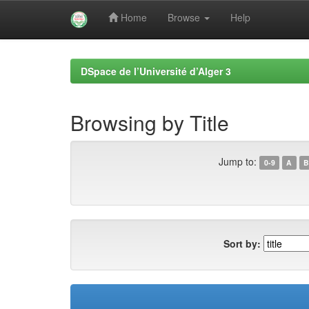
Home
Browse
Help
Skip
navigation
DSpace de l’Université d’Alger 3
Browsing by Title
Jump to:
0-9
A
B
Sort by: