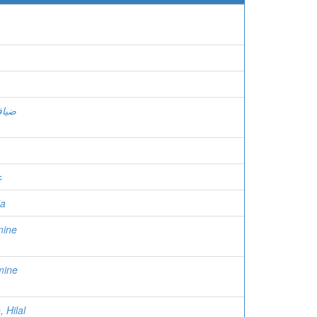
ضياف
ع
ia
mine
mine
 Hilal