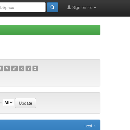
Sign on to:
U
V
W
X
Y
Z
:
next >