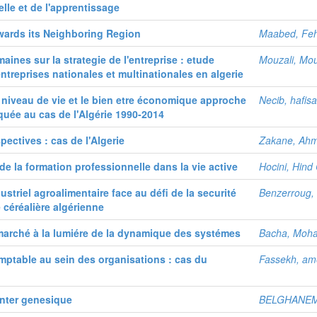
lle et de l'apprentissage
wards its Neighboring Region
Maabed, Fe
ines sur la strategie de l'entreprise : etude
Mouzali, Mo
ntreprises nationales et multinationales en algerie
le niveau de vie et le bien etre économique approche
Necib, hafisa
quée au cas de l'Algérie 1990-2014
spectives : cas de l'Algerie
Zakane, Ah
de la formation professionnelle dans la vie active
Hocini, Hind
striel agroalimentaire face au défi de la securité
Benzerroug,
e céréalière algérienne
 marché à la lumiére de la dynamique des systémes
Bacha, Moh
mptable au sein des organisations : cas du
Fassekh, am
inter genesique
BELGHANEM