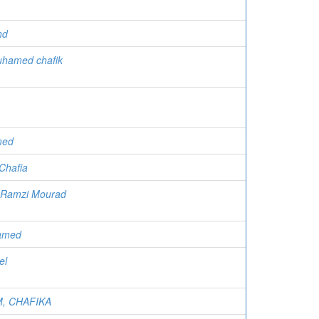
hd
uhamed chafik
med
 Chafia
 Ramzi Mourad
amed
el
, CHAFIKA