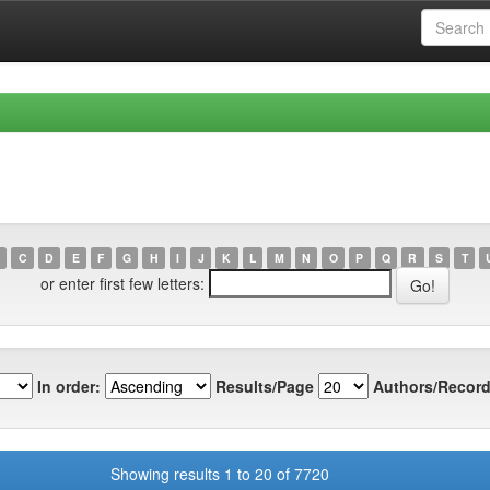
C
D
E
F
G
H
I
J
K
L
M
N
O
P
Q
R
S
T
or enter first few letters:
In order:
Results/Page
Authors/Record
Showing results 1 to 20 of 7720