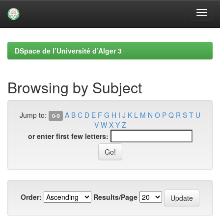
Skip
navigation
DSpace de l’Université d’Alger 3
Browsing by Subject
Jump to:
A
B
C
D
E
F
G
H
I
J
K
L
M
N
O
P
Q
R
S
T
U
0-9
V
W
X
Y
Z
or enter first few letters:
Order:
Results/Page