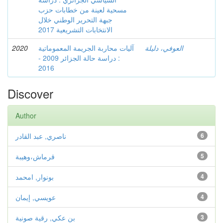
مسحية لعينة من خطابات حزب
جبهة التحرير الوطني خلال
الانتخابات التشريعية 2017
العوفي، دليلة
آليات محاربة الجريمة المعموماتية
2020
: دراسة حالة الجزائر 2009 -
2016
Discover
Author
6
ناصري, عبد القادر
5
قرماش،وهيبة
4
بونوار, امحمد
4
عويسي, إيمان
3
بن عكي, رقية صونية