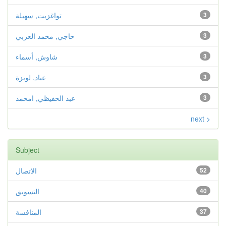
3
تواغزيت, سهيلة
3
حاجي, محمد العربي
3
شاوش, أسماء
3
عباد, لويزة
3
عبد الحفيظي, امحمد
next >
Subject
52
الاتصال
40
التسويق
37
المنافسة