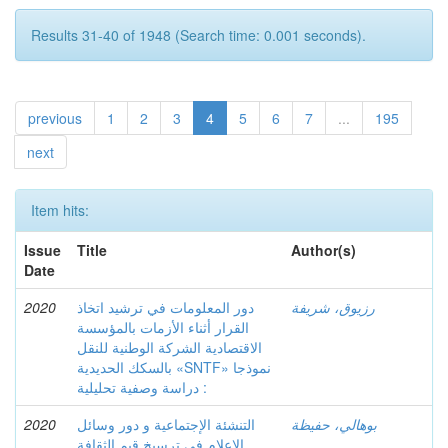
Results 31-40 of 1948 (Search time: 0.001 seconds).
previous
1
2
3
4
5
6
7
...
195
next
Item hits:
Issue
Title
Author(s)
Date
رزيوق، شريفة
دور المعلومات في ترشيد اتخاذ
2020
القرار أثناء الأزمات بالمؤسسة
الاقتصادية الشركة الوطنية للنقل
بالسكك الحديدية «SNTF» نموذجا
: دراسة وصفية تحليلية
بوهالي، حفيظة
التنشئة الإجتماعية و دور وسائل
2020
الإعلام في ترسيخ قيم الثقافة