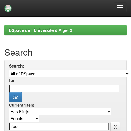
Skip
navigation
DSpace de l’Université d’Alger 3
Search
Search:
for
Current filters: