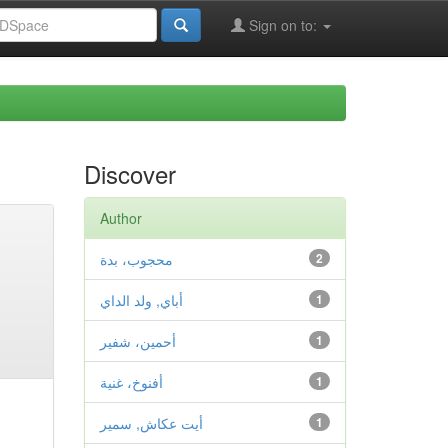
Sign on to:
Discover
Author
2
محجوب، بدة
1
أباي, ولد الداي
1
أحمين، شفير
1
أفنوخ، غنية
1
أيت عكاش, سمير