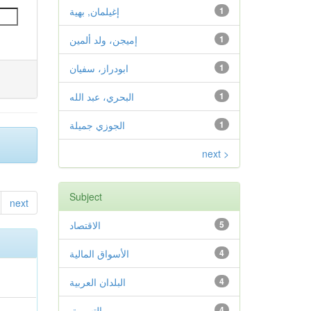
1
إغيلمان, بهية
1
إميجن، ولد ألمين
1
ابودراز، سفيان
1
البحري، عبد الله
1
الجوزي جميلة
next >
Subject
next
5
الاقتصاد
4
الأسواق المالية
4
البلدان العربية
4
التسويق