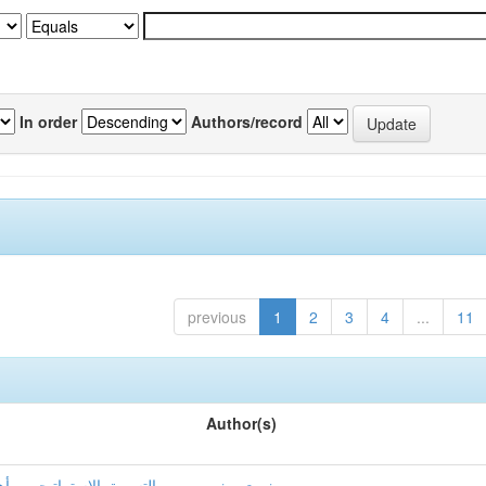
In order
Authors/record
previous
1
2
3
4
...
11
Author(s)
نوري, منير
التسويق الإستراتيجي و أه