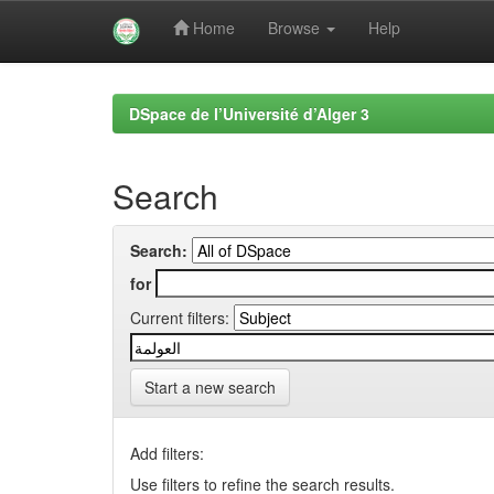
Home
Browse
Help
Skip
navigation
DSpace de l’Université d’Alger 3
Search
Search:
for
Current filters:
Start a new search
Add filters:
Use filters to refine the search results.