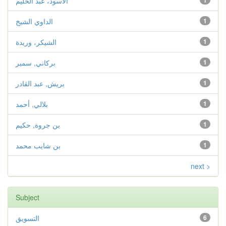
1
الأسود، عبد الحليم
1
الداوي الشيخ
1
الشيكر، وريدة
1
بركاني, سمير
1
بريش, عبد القادر
1
بلالي, أحمد
1
بن جروة, حكيم
1
بن شايب محمد
next >
Subject
6
التسويق