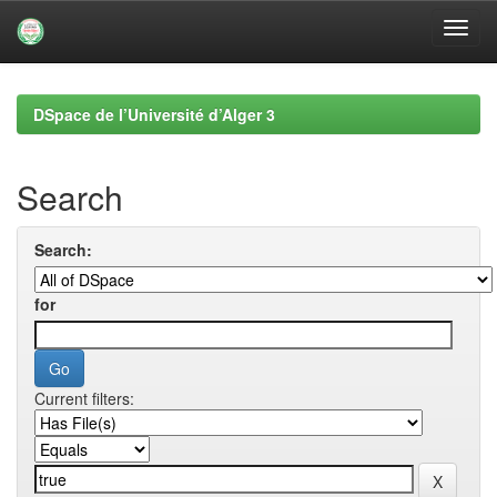
Skip
navigation
DSpace de l’Université d’Alger 3
Search
Search:
for
Current filters: