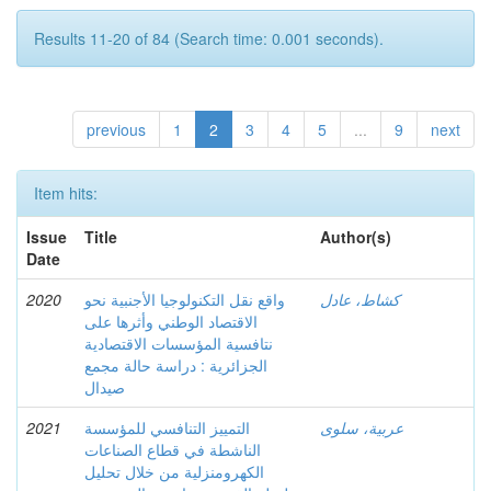
Results 11-20 of 84 (Search time: 0.001 seconds).
previous
1
2
3
4
5
...
9
next
Item hits:
Issue
Title
Author(s)
Date
كشاط، عادل
واقع نقل التكنولوجيا الأجنبية نحو
2020
الاقتصاد الوطني وأثرها على
نتافسية المؤسسات الاقتصادية
الجزائرية : دراسة حالة مجمع
صيدال
عربية، سلوى
التمييز التنافسي للمؤسسة
2021
الناشطة في قطاع الصناعات
الكهرومنزلية من خلال تحليل