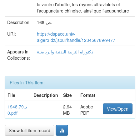
le venin d'abeille, les rayons ultraviolets et
l'acupuncture chinoise, ainsi que l'acupuncture
Description:
168 ص.
URI:
https://dspace.univ-
alger3.dz/jspui/handle/123456789/9477
Appears in
دكتوراه التربية البدنية والرياضية
Collections:
Files in This Item:
File
Description
Size
Format
د.1948.79
2.94
Adobe
View/Open
0.pdf
MB
PDF
Show full item record