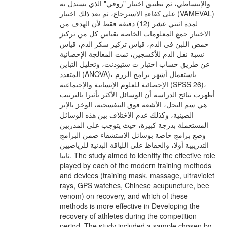
والإنبساطي، ثم تطبيق اختبار "روفي" الذي يستدل به
على كفاءة الاسترجاع، ثم بعد ذلك اختبار (VAMEVAL)
لمدة اثنتي عشر (12) دقيقة فقط لأن الهدف من
الاختبار جمع المعلومات الخاصة بقياس كل من تركيز
حمض اللبن في الدم، قياس تركيز سكر الدم، قياس
نسبة نقل الدم للأكسجين، تمت المعالجة الإحصائية
عن طريق حساب اختبار ت ستيودنت، وتحليل التباين
المتعدد (ANOVA)، باستعمال أشهر برامج الرزم
الإحصائية للعلوم الإنسانية والإجتماعية (SPSS 26)،
أظهرت نتائج الدراسة أن الوسائل الأكثر تأثيرا بالترتيب
هي سم النحل، الأشعة فوق البنفسجية، الوخز بالإبر
الصينية، وكذلك عدم الاختلاف بين هذه الوسائل
المستعملة بدرجة كبيرة، حيث يتوجب على المدربين
وضع برامج خاصة بوسائل الاستشفاء ضمن البرامج
التدريبية أولا، والحفاظ على اللياقة البدنية للرياضيين
ثانيا. The study aimed to identify the effective role
played by each of the modern training methods
and devices (training mask, massage, ultraviolet
rays, GPS watches, Chinese acupuncture, bee
venom) on recovery, and which of these
methods is more effective in Developing the
recovery of athletes during the competition
period. The study included a sample chosen by