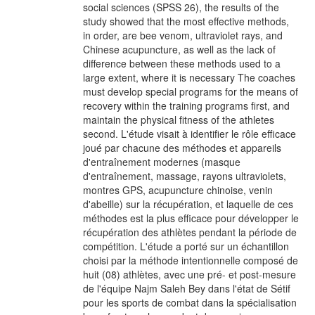
social sciences (SPSS 26), the results of the
study showed that the most effective methods,
in order, are bee venom, ultraviolet rays, and
Chinese acupuncture, as well as the lack of
difference between these methods used to a
large extent, where it is necessary The coaches
must develop special programs for the means of
recovery within the training programs first, and
maintain the physical fitness of the athletes
second. L'étude visait à identifier le rôle efficace
joué par chacune des méthodes et appareils
d'entraînement modernes (masque
d'entraînement, massage, rayons ultraviolets,
montres GPS, acupuncture chinoise, venin
d'abeille) sur la récupération, et laquelle de ces
méthodes est la plus efficace pour développer le
récupération des athlètes pendant la période de
compétition. L'étude a porté sur un échantillon
choisi par la méthode intentionnelle composé de
huit (08) athlètes, avec une pré- et post-mesure
de l'équipe Najm Saleh Bey dans l'état de Sétif
pour les sports de combat dans la spécialisation