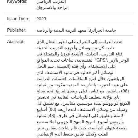
Keywords:
التدريب الرياضي
الراحة والاسترجاع
Issue Date:
2023
Publisher:
جامعة الجزائر3: معهد التربية البدنية والرياضة
Abstract:
هدت الدراسة إلى التعرف على الدور الفعال الذي
تلعبه كل من وسائل وأجهزة التدريب الحديثة
والمتمثلة في (قناع التدريب، التدليك، الأشعة فوق
البنفسجية، ساعات تحديد المواقع "GPS"، الوخز بالإبر
الصينية، سم النحل) على الاستشفاء، وأي هذه
الوسائل أكثر فعالية في تنمية الاستشفاء لدى
الرياضيين خلال فترة المنافسات. اشتملت الدراسة
على عينة اختيرت بالطريقة العمدية مكونة من ثمانية
(08) رياضيين مع قياس قبلي وبعدي لفريق نجم صالح
باي بولاية سطيف للرياضات القتالية في تخصص
الكونغ فو ووشو لمدة موسمين متتاليين، مع تطبيق كل
وسيلة من وسائل الاستشفاء لمدة أربعة (08) أسابيع
كاملة وتطبيق كلي للوسائل في ظرف (48) ثمانية
وأربعون أسبوع، انتهيج المنهج التجريبي لملائمته مع
طبيعة عنوان الدراسة، حيث قام الباحث بقياس نبض
القلب وكذلك قياس ضغط الدم الإنقباضي