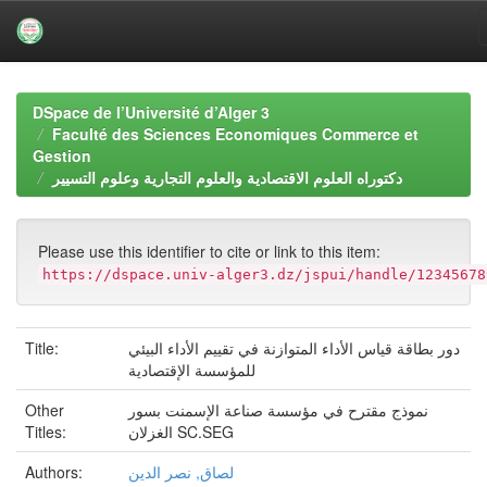
Skip
navigation
DSpace de l’Université d’Alger 3
Faculté des Sciences Economiques Commerce et
Gestion
دكتوراه العلوم الاقتصادية والعلوم التجارية وعلوم التسيير
Please use this identifier to cite or link to this item:
https://dspace.univ-alger3.dz/jspui/handle/12345678
Title:
دور بطاقة قياس الأداء المتوازنة في تقييم الأداء البيئي
للمؤسسة الإقتصادية
Other
نموذج مقترح في مؤسسة صناعة الإسمنت بسور
Titles:
الغزلان SC.SEG
Authors:
لصاق, نصر الدين