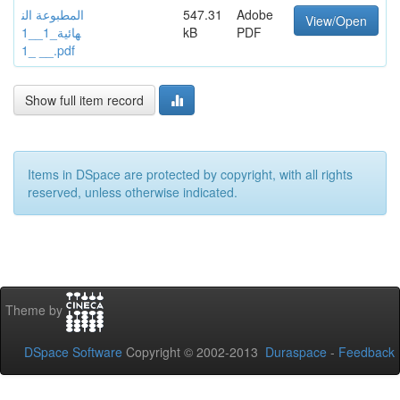
المطبوعة الن
547.31
Adobe
View/Open
هائية_1__1
kB
PDF
_ _1_.pdf
Show full item record
Items in DSpace are protected by copyright, with all rights
reserved, unless otherwise indicated.
Theme by
DSpace Software
Copyright © 2002-2013
Duraspace
-
Feedback