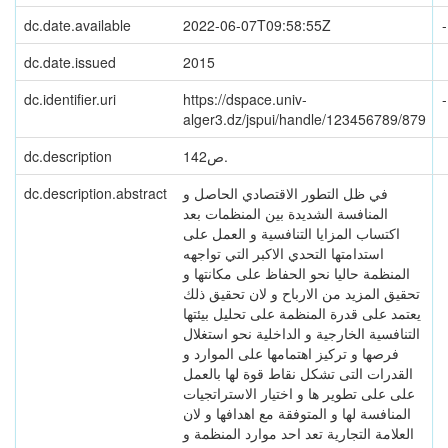
dc.date.available
2022-06-07T09:58:55Z
-
dc.date.issued
2015
dc.identifier.uri
https://dspace.univ-
-
alger3.dz/jspui/handle/123456789/879
142ص.
dc.description
في ظل التطور الاقتصادي الحاصل و
dc.description.abstract
المنافسة الشديدة بين المنظمات بعد
اكتساب المزايا التنافسية و العمل على
استدامتها التحدي الاكبر التي تواجهه
المنظمة حاليا نحو الحفاظ على مكانتها و
تحقيق المزيد من الارباح و لان تحقيق ذلك
يعتمد على قدرة المنظمة على تحليل بيئتها
التنافسية الخارجية و الداخلية نحو استغلال
فرصها و تركيز اهتمامها على الموارد و
القدرات التى تشكل نقاط قوة لها بالعمل
على على تطوير ها و اختيار الاستراتجيات
المنافسة لها و المتوفقة مع اهدافها و لان
العلامة التجارية تعد احد موارد المنظمة و