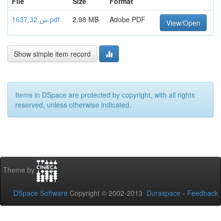
File
Size
Format
Adobe PDF
2.98 MB
س.1637.32.pdf
View/Open
Show simple item record
Items in DSpace are protected by copyright, with all rights
reserved, unless otherwise indicated.
Theme by
DSpace Software
Copyright © 2002-2013
Duraspace
-
Feedback