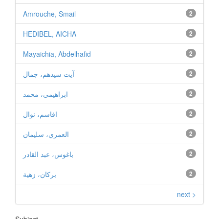
Amrouche, Smail
2
HEDIBEL, AICHA
2
Mayaichia, Abdelhafid
2
2
آيت سيدهم، جمال
2
ابراهيمي، محمد
2
اقاسم، نوال
2
العمري، سليمان
2
باغوس، عبد القادر
2
بركان، زهية
next >