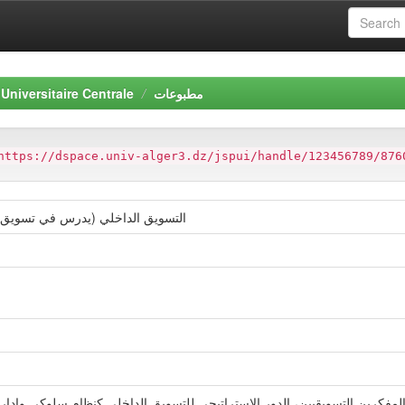
مطبوعات
Universitaire Centrale
https://dspace.univ-alger3.dz/jspui/handle/123456789/876
التسويق الداخلي (يدرس في تسويق ا
فكرين التسويقيين، الدور الاستراتيجي للتسويق الداخلي كنظام سلوكي واداري، 