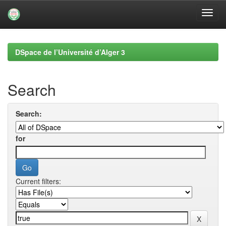
Skip
navigation
DSpace de l’Université d’Alger 3
Search
Search:
for
Current filters: