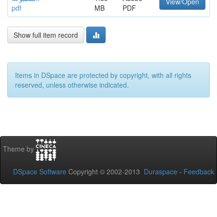
View/Open
pdf
MB
PDF
Show full item record
Items in DSpace are protected by copyright, with all rights
reserved, unless otherwise indicated.
Theme by
DSpace Software
Copyright © 2002-2013
Duraspace
-
Feedback