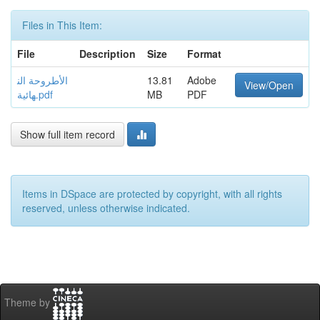
Files in This Item:
File
Description
Size
Format
الأطروحة الن
13.81
Adobe
View/Open
هائية.pdf
MB
PDF
Show full item record
Items in DSpace are protected by copyright, with all rights
reserved, unless otherwise indicated.
Theme by