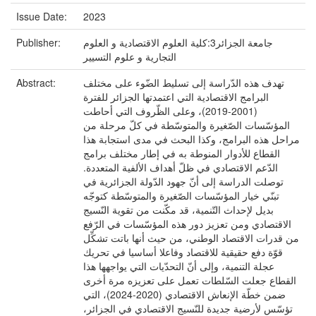
Issue Date:
2023
Publisher:
جامعة الجزائر3:كلية العلوم الاقتصادية و العلوم
التجارية و علوم التسيير
Abstract:
تهدف هذه الدّراسة إلى تسليط الضّوء على مختلف
البرامج الاقتصادية التي اعتمدتها الجزائر للفترة
(2001-2019)، وعلى الظّروف التي أحاطت
المؤسّسات الصّغيرة والمتوسّطة في كلّ مرحلة من
مراحل هذه البرامج، وكذا البحث في مدى استجابة هذا
القطاع للأدوار المنوطة به في إطار مختلف برامج
الدّعم الاقتصادي في ظلّ أهداف الألفية المتعددة.
توصلت الدراسة إلى أنّ جهود الدّولة الجزائرية في
تبنّي خيار المؤسّسات الصّغيرة والمتوسّطة كتوجّه
بديل لإحداث التّنمية، قد مكّنت من تقوية النّسيج
الاقتصادي ومن تعزيز دور هذه المؤسّسات في الرّفع
من قدرات الاقتصاد الوطني، من حيث أنها باتت تشكِّل
قوّة دفع حقيقية للاقتصاد وفاعلا أساسيا في تحريك
عجلة التنمية، وإلى أنّ التحدّيات التي يواجهها هذا
القطاع جعلت السّلطات تعمل على تعزيزه مرة أخرى
ضمن خطّة الإنعاش الاقتصادي (2020-2024)، التي
تؤسّس لأرضية جديدة للنّسيج الاقتصادي في الجزائر،