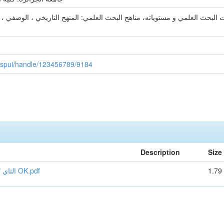
البحث العلمي و مستوياته، مناهج البحث العلمي: المنهج التاريخي ، الوصفي ، ا
z/jspui/handle/123456789/9184
Description
Size
منهجية العلوم السياسية الاستاذ حبيلة محمد لمين 2023.pdf الثاي OK.pdf
1.79