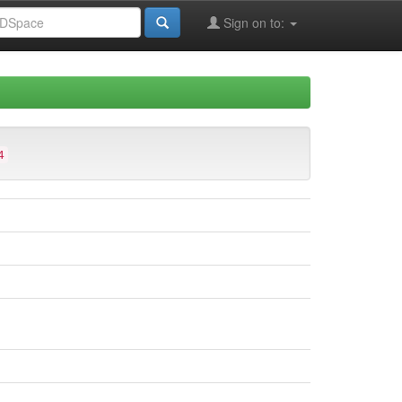
Sign on to:
4