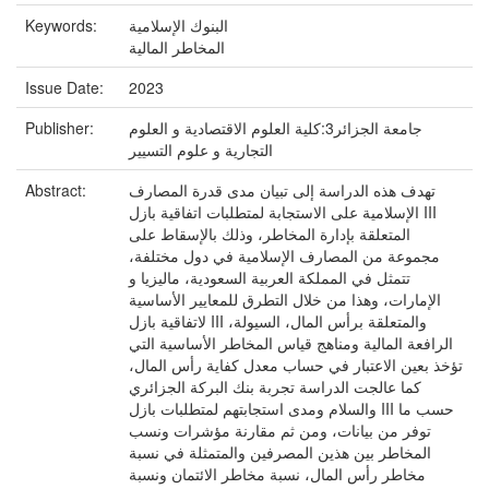
Keywords:
البنوك الإسلامية
المخاطر المالية
Issue Date:
2023
Publisher:
جامعة الجزائر3:كلية العلوم الاقتصادية و العلوم
التجارية و علوم التسيير
Abstract:
تهدف هذه الدراسة إلى تبيان مدى قدرة المصارف
الإسلامية على الاستجابة لمتطلبات اتفاقية بازل III
المتعلقة بإدارة المخاطر، وذلك بالإسقاط على
مجموعة من المصارف الإسلامية في دول مختلفة،
تتمثل في المملكة العربية السعودية، ماليزيا و
الإمارات، وهذا من خلال التطرق للمعايير الأساسية
لاتفاقية بازل III والمتعلقة برأس المال، السيولة،
الرافعة المالية ومناهج قياس المخاطر الأساسية التي
تؤخذ بعين الاعتبار في حساب معدل كفاية رأس المال،
كما عالجت الدراسة تجربة بنك البركة الجزائري
والسلام ومدى استجابتهم لمتطلبات بازل III حسب ما
توفر من بيانات، ومن ثم مقارنة مؤشرات ونسب
المخاطر بين هذين المصرفين والمتمثلة في نسبة
مخاطر رأس المال، نسبة مخاطر الائتمان ونسبة