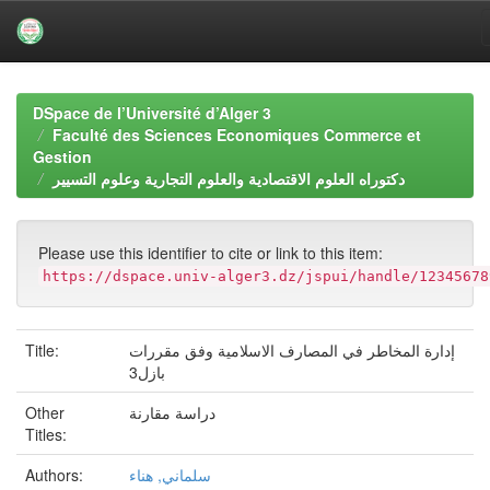
Skip
navigation
DSpace de l’Université d’Alger 3
Faculté des Sciences Economiques Commerce et
Gestion
دكتوراه العلوم الاقتصادية والعلوم التجارية وعلوم التسيير
Please use this identifier to cite or link to this item:
https://dspace.univ-alger3.dz/jspui/handle/12345678
Title:
إدارة المخاطر في المصارف الاسلامية وفق مقررات
بازل3
Other
دراسة مقارنة
Titles:
Authors:
سلماني, هناء