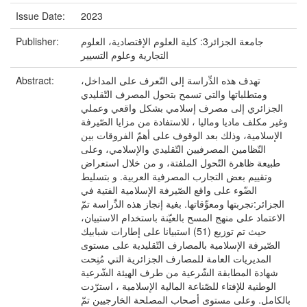
Issue Date:
2023
Publisher:
جامعة الجزائر3: كلية العلوم الإقتصادية، العلوم
التجارية وعلوم التسيير
Abstract:
تهدف هذه الدِّراسة إلى التّعرف على المداخل،
ومتطلباتها والتي تسمح بتحول المصرف التّقليدي
الجزائري إلى مصرف إسلامي بشكل واقعي وعملي
وغير مكلف ماديا وماليا ، للاستفادة من مزايا الصّيرفة
الإسلامية، وذلك بعد الوقوف على أهمّ الفروقات بين
النّظامين المصرفيين التّقليدي والإسلامي، وعلى
طبيعة ظاهرة التّحول الملفتة، و من خلال استعراض
وتقييم بعض التجارب المصرفية العربية. و بتسليط
الضّوء على واقع الصّيرفة الإسلامية الفتية في
الجزائر:تجربتها ومعوِّقاتها. بغية إنجاز هذه الدِّراسة تمّ
الاعتماد على منهج المسح بالعيّنة باستخدام الاستبيان،
حيث تم توزيع (51) استبيانا على إطارات شبابيك
الصّيرفة الإسلامية بالمصارف التّقليدية على مستوى
المديريات العامة للمصارف الجزائرية التي مُنِحت
شهادة المطابقة الشّرعية من طرف الهيئة الشّرعية
الوطنية للإفتاء للصّناعة المالية الإسلامية ، استرّدت
بالكامل. وعلى مستوى أصحاب المصلحة الخارجيين تمّ