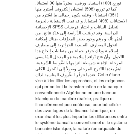
توزيع (100) استبيان ورقي، استردّ منها 96 استبيانا.
كما تم توزيع (598) استبيان إلكتروني أسترد منها
(351) استبيانا ، وعليه يكون إجمالي ما اسّترد من
الاستبانات (498) استبيانا. و قد تمت الاستعانة بالحزمة
الإحصائية SPSS لتحليل البيانات و اختبار فرضيات
الدراسة. وقد توصّلت الدِّراسة إلى عدّة نتائج، من
أهمّها:أنّه و رغم وجود بعض المعوِّقات ،هناك إمكانية
لتحول المصارف التّقليدية الجزائرية إلى مصارف
إسلامية وذلك بتوفر جملة من متطلبات إنجاح هذا
التّحول. وأنّ فتح نّوافذ إسلامية هو المدخل السَّلسفي
المرحلة الرّاهنة شريطة التزامها بالضَّوابط الشّرعية،
ليتمّ بعدها التّدرج المرحلي وصولاً إلى التّحول الكلي
عندما تتوفّر الظّروف المناسبة لذلك. Cette étude
vise à identifier les approches, et les exigences,
qui permettent la transformation de la banque
conventionnelle Algérienne en une banque
islamique de manière réaliste, pratique et
financièrement peu coûteuse, pour bénéficier
des avantages de la finance islamique, en
examinant les plus importantes différences entre
le système bancaire conventionnel et le système
bancaire islamique, la nature remarquable du