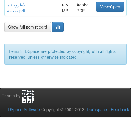
الأطروحة م
6.51
Adobe
View/Open
صححة.pdf
MB
PDF
Show full item record
Items in DSpace are protected by copyright, with all rights
reserved, unless otherwise indicated.
Theme by
DSpace Software
Copyright © 2002-2013
Duraspace
-
Feedback