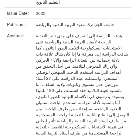
التعليم الثانوي
Issue Date:
2023
Publisher:
جامعة الجزائر3: معهد التربية البدنية والرياضة
Abstract:
هدفت الدراسة إلى التعرف على مدى تأثير التغذية
الراجعة لأستاذ التربية البدنية والرياضية على
الاستجابات السيكولوجية لتلاميذ الطور الثانوي، كما
هدفت الدراسة إلى معرفة ما إذا كان هناك علاقة ذات
دلالة إحصائية بين التغذية الراجعة والأداء الحركي
والإدراك المعرفي للتلاميذ. من أجل التحقق من
أهداف الدراسة استخدم الباحث المنهجي الوصفي
المسحي، واشتملت عينة الدراسة على 27 أستاذ
موزعين على مستوى وثانويات ولاية الشلف، أما
بالنسبة لعينة التلاميذ فقد اشتملت على 190 تلميذا
وتلميذة يدرسون في الأقسام النهائية للطور الثانوي،
أما بالنسبة لأداة الدراسة استخدم الباحث استبيان
التغذية الراجعة، تم إعداده من طرف الباحث، وتم
التوصل إلى النتائج التالية: -للتغذية الراجعة المستخدمة
من طرف أستاذ التربية البدنية والرياضية تأثير إيجابي
في تنمية الاستجابات السيكولوجية للتلاميذ. -للتغذية
الراجعة المستخدمة من طرف أستاذ التربية البدنية