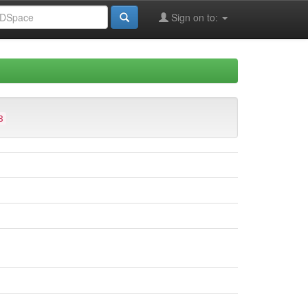
Sign on to:
8