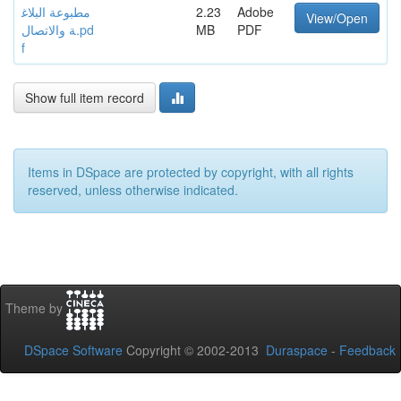
مطبوعة البلاغ
2.23
Adobe
View/Open
ة والاتصال.pd
MB
PDF
f
Show full item record
Items in DSpace are protected by copyright, with all rights
reserved, unless otherwise indicated.
Theme by
DSpace Software
Copyright © 2002-2013
Duraspace
-
Feedback