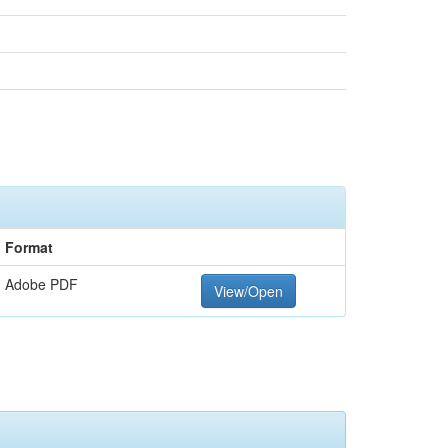
Format
Adobe PDF
View/Open