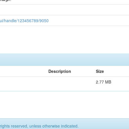
spui/handle/123456789/9050
Description
Size
2.77 MB
rights reserved, unless otherwise indicated.