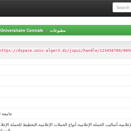
Universitaire Centrale
مطبوعات
https://dspace.univ-alger3.dz/jspui/handle/123456789/905
جامعة الجزائر3: كلية ع
لامية،أساليب الحملة الإعلامية،أنواع الحملات الإعلامية،التخطيط للحملة الإعلا
الوسائط الجديدة، الهاشتاج كأسلوب الجديد.