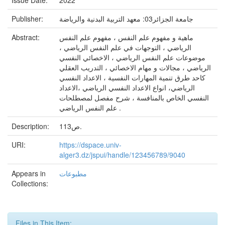
Issue Date:
2022
Publisher:
جامعة الجزائر03: معهد التربية البدنية والرياضة
Abstract:
ماهية و مفهوم علم النفس ، مفهوم علم النفس
الرياضي ، التوجهات في علم النفس الرياضي ،
موضوعات علم النفس الرياضي ، الاخصائي النفسي
الرياضي ، مجالات و مهام الاخصائي ، التدريب العقلي
كاحد طرق تنمية المهارات النفسية ، الاعداد النفسي
الرياضي، انواع الاعداد النفسي الرياضي ،الاعداد
النفسي الخاص بالمنافسة ، شرح مفصل لمصطلحات
علم النفس الرياضي .
Description:
113ص.
URI:
https://dspace.univ-
alger3.dz/jspui/handle/123456789/9040
Appears in
مطبوعات
Collections:
Files in This Item: