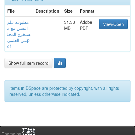
File
Description
Size
Format
مطبوعة علم
31.33
Adobe
View/Open
النفس مع م
MB
PDF
ستخرج المجل
س العلمي.p
df
Show full item record
Items in DSpace are protected by copyright, with all rights
reserved, unless otherwise indicated.
Theme by