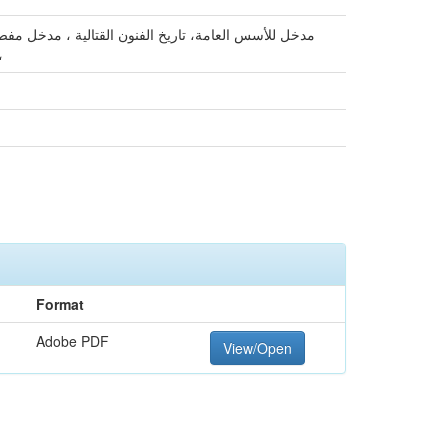
مدخل للأسس العامة، تاريخ الفنون القتالية ، مدخل مفصل
متطلباته،الكاتا و متطلباتها،تطبيق الرسوم البيانية للكاتات، الاصابات في ،
Format
Adobe PDF
View/Open