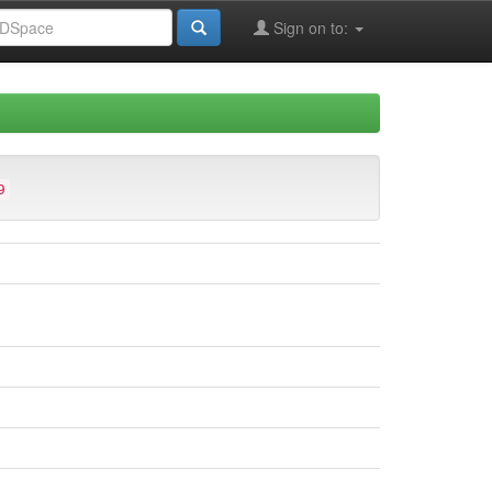
Sign on to:
9