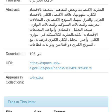
Publisher:
جامعة الجزائر 3
Abstract:
النظرية الاقتصادية وبعض المفاهيم المتعلقة بالاقتصاد
الكلي، مفهومها، علاقة الاقتصاد الكلي بالافتصاد
الجزئي والفرق بينهما، النموذج الاقتصادي ، المعادلات
التعريفية والمعادلات السلوكية والمعادلات التوازن،
طبيعة التحليل الاقتصادي وأنواعه، المجمعات
الإقتصادية الكلية،النظرية الكلاسيكية في التوازن
الكلي، وأخيرا التحليل الكلي الكنزي فرضياته، مع
النموذج الكنزي ذو قطاعين وذو تلات قطاعات .
Description:
106 ص
URI:
https://dspace.univ-
alger3.dz/jspui/handle/123456789/8879
Appears in
مطبوعات
Collections:
Files in This Item:
File
Size
Format