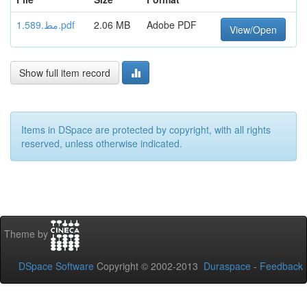
مط.1.589.pdf
2.06 MB
Adobe PDF
View/Open
Show full item record
Items in DSpace are protected by copyright, with all rights
reserved, unless otherwise indicated.
Theme by
DSpace Software
Copyright © 2002-2013
Duraspace
-
Feedback