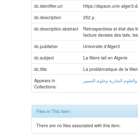
dc.identifier.uri
https://dspace.univ-alger3.
dc.description
252 p.
dc.description.abstract
Retrospectives et état des lie
facture devises des laits, le
dc.publisher
Universite d'Alger3
dc.subject
La filiere lait en Algerie
dc.title
La problématique de la filie
Appears in
والعلوم التجارية وعلوم التسيير
Collections:
Files in This Item:
There are no files associated with this item.