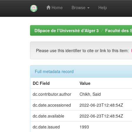
Home
Browse
Help
Skip
navigation
DSpace de l’Université d’Alger 3
Faculté des
Please use this identifier to cite or link to this item:
Full metadata record
DC Field
Value
dc.contributor.author
Chikh, Said
dc.date.accessioned
2022-06-23T12:48:54Z
dc.date.available
2022-06-23T12:48:54Z
dc.date.issued
1993