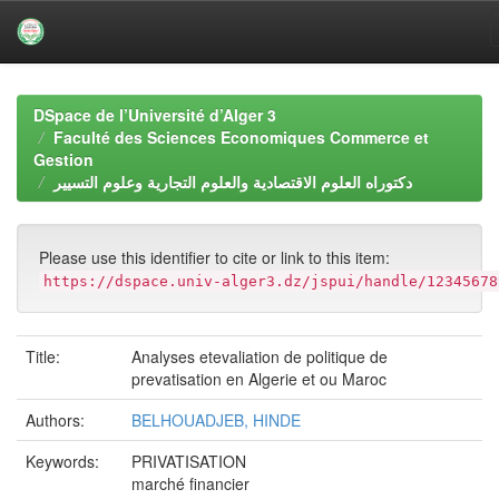
Skip
navigation
DSpace de l’Université d’Alger 3
Faculté des Sciences Economiques Commerce et
Gestion
دكتوراه العلوم الاقتصادية والعلوم التجارية وعلوم التسيير
Please use this identifier to cite or link to this item:
https://dspace.univ-alger3.dz/jspui/handle/12345678
Title:
Analyses etevaliation de politique de
prevatisation en Algerie et ou Maroc
Authors:
BELHOUADJEB, HINDE
Keywords:
PRIVATISATION
marché financier