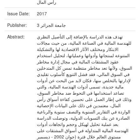
رأس المال
Issue Date:
2017
جامعة الجزائر 3
Publisher:
تهدف هذه الدراسة بالإضافة إلى التأصيل النظري
Abstract:
للهندسة المالية في الصناعة المالية، من حيث مجالات
الابتكار ومختلف الآثار الاقتصادية لها والتشكيلة
المتنوعة لمنتجاتها وأدواتها وعملياتها، لتحليل استخدام
عقود المشتقات المالية في مجال إدارة مخاطر
السوق، ولأنها تعد مخاطر منتظمة تمس كل المتدخلين
في السوق المالي، فقد فشل التنويع كأسلوب تقليدي
لإدارتها بالتخلص منها، فكان لابد من البحث عن أدوات
مالية جديدة، تسمى أدوات الهندسة المالية، والتي
تصاعد استخدامها في التحوط ضد مخاطر السوق،
وذلك في إطار العمل على تحسين كفاءة أسواق رأس
المال، معتمدين في ذلك على البيانات الإحصائية
الواردة في التقارير السنوية والنصف سنوية والرباعية
الصادرة عن بنك التسويات الدولية، وتوصلت الدراسة
بعد عملية تحليل لهيكل وحجم واتجاهات أدوات
الهندسة المالية المتداولة في أسواق المشتقات على
مستوى العالم خلال فترة (جوان 2002 - ديسمبر