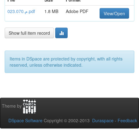
م.023.070.pdf
1.8 MB
Adobe PDF
View/Open
Show full item record
Items in DSpace are protected by copyright, with all rights
reserved, unless otherwise indicated.
Theme by
DSpace Software
Copyright © 2002-2013
Duraspace
-
Feedback