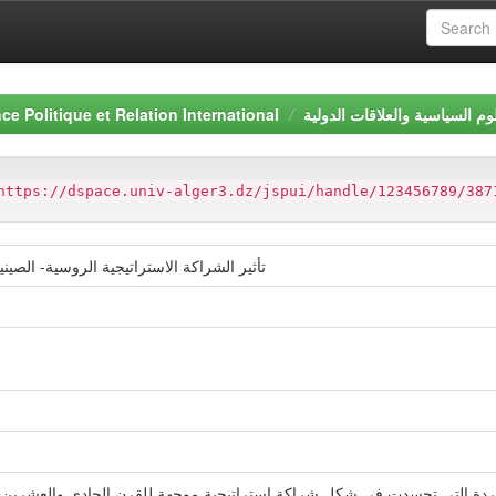
وم السياسية والعلاقات الدولية
ce Politique et Relation International
https://dspace.univ-alger3.dz/jspui/handle/123456789/387
تأثير الشراكة الاستراتيجية الروسية- الصين
 الباردة التي تجسدت في شكل شراكة استراتيجية موجهة للقرن الحادي والعشري