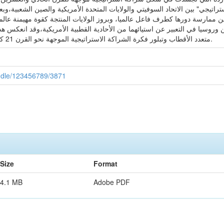
تراتيجي" بين الاتحاد السوفيتي والولايات المتحدة الأمريكية والصين الشعبية،وب
 ممارسة دورها كطرف فاعل عالميا، وبروز الولايات المنتجة كقوة مهيمنة عالمي
ن وروسيا في التعبير عن استيائهما من الأحادية القطبية الأمريكية،وقد انعكس ه
متعدد الأقطاب وتبلور فكرة الشراكة الاستراتيجية الموجهة نحو القرن 21 كاستراتيجية جديدة لموازنة الهيمنة الأمريكية.
handle/123456789/3871
Size
Format
4.1 MB
Adobe PDF