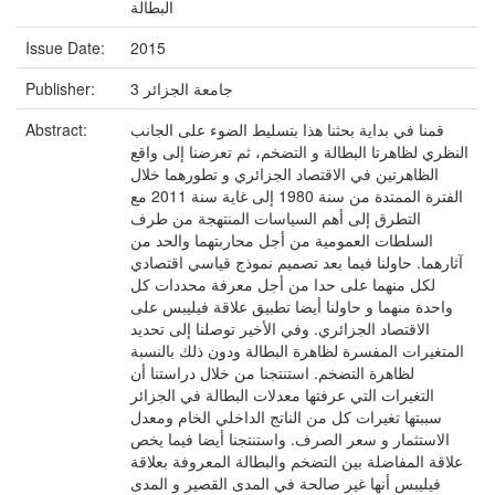
البطالة
Issue Date:
2015
جامعة الجزائر 3
Publisher:
قمنا في بداية بحثنا هذا بتسليط الضوء على الجانب
Abstract:
النظري لظاهرتا البطالة و التضخم، ثم تعرضنا إلى واقع
الظاهرتين في الاقتصاد الجزائري و تطورهما خلال
الفترة الممتدة من سنة 1980 إلى غاية سنة 2011 مع
التطرق إلى أهم السياسات المنتهجة من طرف
السلطات العمومية من أجل محاربتهما والحد من
آثارهما. حاولنا فيما بعد تصميم نموذج قياسي اقتصادي
لكل منهما على حدا من أجل معرفة محددات كل
واحدة منهما و حاولنا أيضا تطبيق علاقة فيليبس على
الاقتصاد الجزائري. وفي الأخير توصلنا إلى تحديد
المتغيرات المفسرة لظاهرة البطالة ودون ذلك بالنسبة
لظاهرة التضخم. استنتجنا من خلال دراستنا أن
التغيرات التي عرفتها معدلات البطالة في الجزائر
سببتها تغيرات كل من الناتج الداخلي الخام ومعدل
الاستثمار و سعر الصرف. واستنتجنا أيضا فيما يخص
علاقة المفاضلة بين التضخم والبطالة المعروفة بعلاقة
فيليبس أنها غير صالحة في المدى القصير و المدى