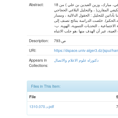
يتناول موضوع الأطروحة البعد الإقناعي للتعابير المسكوكة ضمن خطابات الربيع العربي، دراسة تحليلية مقارنة لخطابين لكل من ( القذافي، مبارك، وزين العبدين بن علي ) من 18
Abstract:
كمي و الكيفي المقارن( ، والتحليل البلاغي الحجاجي
ا بأداتين للتحليل : الحقول الدلالية ، ومسار
يه،الحكم). خلصت الدراسة بنتائج تصنف إلى
الاجتماعية ، التحديات التنموية، الهوية. ب-
ص.793
Description:
URI:
https://dspace.univ-alger3.dz/jspui/
دكتوراه علوم الاعلام والاتصال
Appears in
Collections:
Files in This Item:
File
S
د.1310.070.pdf