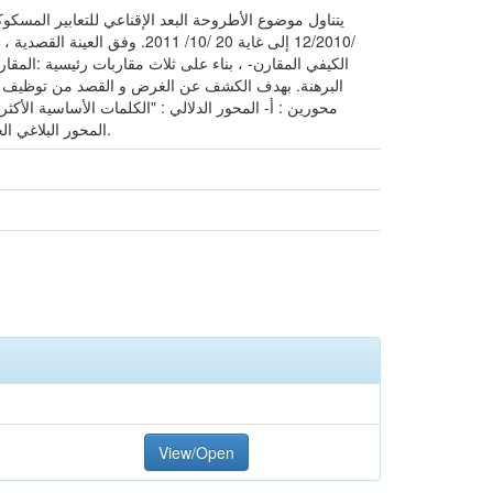
/12/2010 إلى غاية 20 /10/ 1
الكيفي المقارن- ، بناء على ثلاث مقاربات رئيسية :المقاربة 
البرهنة. بهدف الكشف عن الغرض و القصد من توظيف التعا
محورين : أ- المحور الدلالي : "الكلمات الأساسية الأكثر 
المحور البلاغي الحجاجي: "يختلف توظيف التعبير المسكوك ضمن المقدمات الاستهلالية بين خطب العينة، غير أن الهدف منها ،هو جلب الانتباه.
View/Open