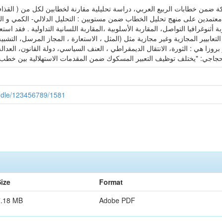
201. وفق العينة القصدية ، معتمدين على منهج تحليل الخطاب ضمن مستويين : التحليل الدلالي- ال
أثنوغرافيا التواصل، المقاربة الأسلوبية ،المقاربة اللسانية التداولية . فقد استعن
بيير المجازية وغير مجازية مثل (المثل ، الاستعارة ، المجاز المرسل، التشب
بروزا هي : الثورة، الانتقال الديمقراطي ، العنف السياسي، دولة القانون، العدالة 
handle/123456789/1581
ize
Format
7.18 MB
Adobe PDF