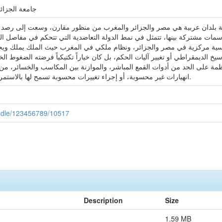
جامعة الجزائر3:كلية العلوم السياسية و العلاقات الد
ة بلدان عربية هي مصر والجزائر والمغرب من منظور مقارن، وسعت إلى رصد الم
ات مشتركة بينها، تتمثل في نمط الدولة التعاضدية التي تتحكم في مفاصل الحيا
سية مركزية في مصر والجزائر، ونظام ملكي في المغرب حيث الملك يملك ويحكم
يخ الديمقراطي أو تغيير آليات الحكم، بل كان خياراً تكتيكياً فرضته الضغوط ال
نظمة على الحد من أدوات القمع المباشر، والموازنة بين المكاسب والخسائر، من
انهيارات غير محسوبة، أو إجراء تغييرات محسوبة تسمح لها بالاستمرار في الحكم والتحكم في مسارات الإصلاح.
handle/123456789/10517
Description
Size
1.59 MB