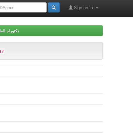
Sign on to:
دكتوراه العل
17