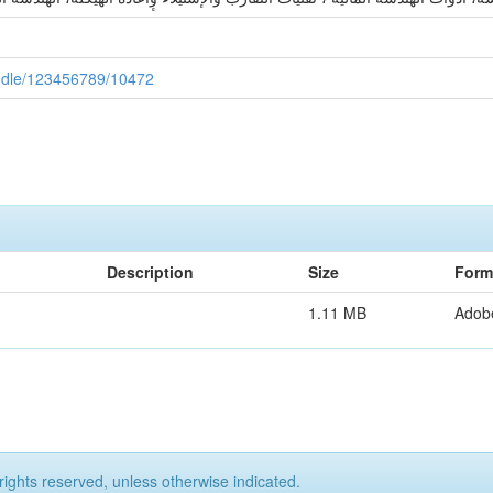
handle/123456789/10472
Description
Size
Form
1.11 MB
Adob
rights reserved, unless otherwise indicated.