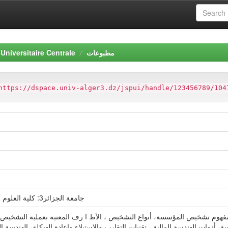
Universitaire Centrale
مطبوعات
https://dspace.univ-alger3.dz/jspui/handle/123456789/104
جامعة الجزائر3: كلية العلوم الاقتصادية و العلوم التجارية و علوم التسيير
مفهوم تشخيص المؤسسة، أنواع التشخيص ، الأط ا رف المعنية بعملية التشخي
أدوات الهندسة المالية ، تقنيات التقارب والإستيلاء وٕاعادة الهيكلة، الهندسة الم