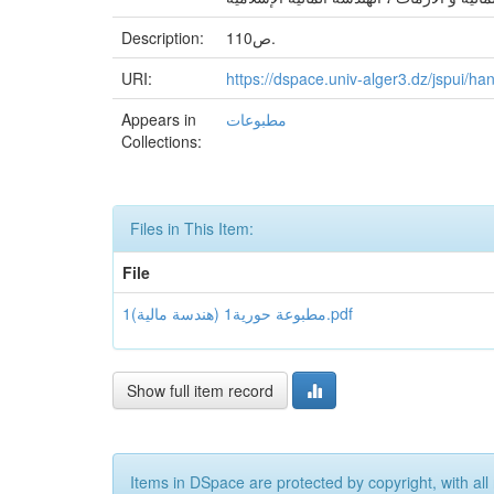
Description:
110ص.
URI:
https://dspace.univ-alger3.dz/jspui/
Appears in
مطبوعات
Collections:
Files in This Item:
File
1مطبوعة حورية1 (هندسة مالية).pdf
Show full item record
Items in DSpace are protected by copyright, with all 