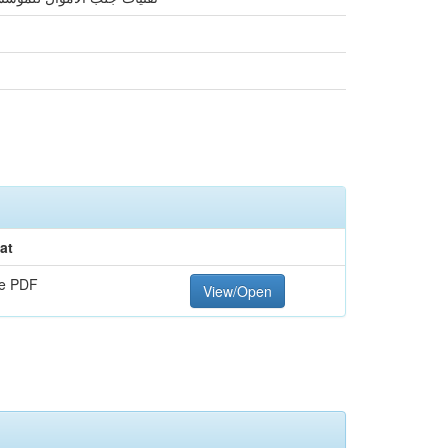
at
e PDF
View/Open