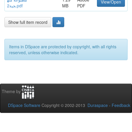
View/Open
جية2.pdf
MB
PDF
Show full item record
Items in DSpace are protected by copyright, with all rights
reserved, unless otherwise indicated.
Theme by
DSpace Software
Copyright © 2002-2013
Duraspace
-
Feedback