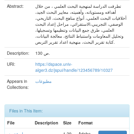
Abstract:
تطرقت الدراسة لمنهجية البحث العلمي ، من خلال
أهدافه ومستوياته، وأهميته، معايير البحث الجيد،
أخلاقيات البحث العلمي، أنواع مناهج البحث، التاريحي،
الوصفي، التجريبي،الاستقرائي، مراحل إعداد البحث
العلمي، طرق جمع البيانات وتنظيمها وتسجيلها،
وتحليل المعاومات واستنباط النتائج، معالجة البيانات،
كتابة تقرير البحث، منهجية اعداد تقرير التربص.
Description:
130 ص.
URI:
https://dspace.univ-
alger3.dz/jspui/handle/123456789/10327
Appears in
مطبوعات
Collections:
Files in This Item:
File
Description
Size
Format
مطبوعة منه
1.29
Adobe