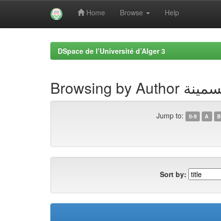
Home
Browse
Help
Skip
navigation
DSpace de l’Université d’Alger 3
Browsing by 
Jump to:
0-9
A
B
Sort by: