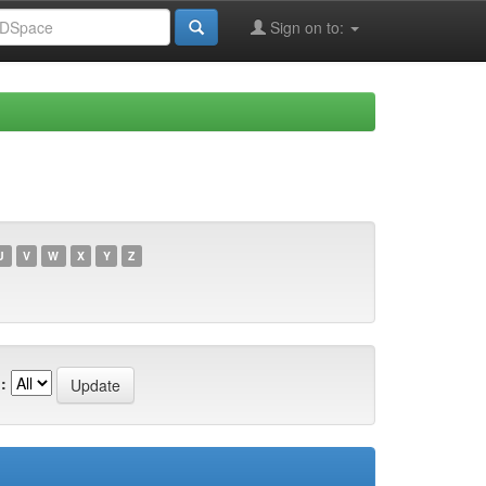
Sign on to:
U
V
W
X
Y
Z
: