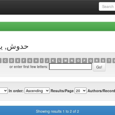
Author حدوش, يسمينة
C
D
E
F
G
H
I
J
K
L
M
N
O
P
Q
R
S
T
or enter first few letters:
In order:
Results/Page
Authors/Record
Showing results 1 to 2 of 2