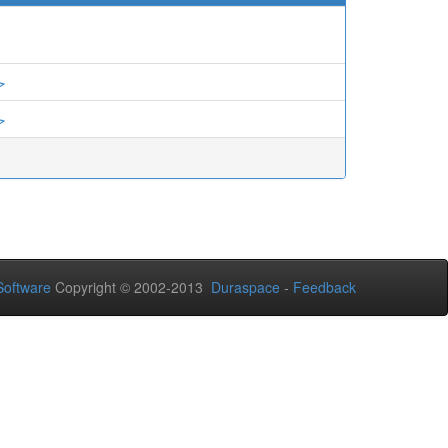
ح
ح
oftware
Copyright © 2002-2013
Duraspace
-
Feedback