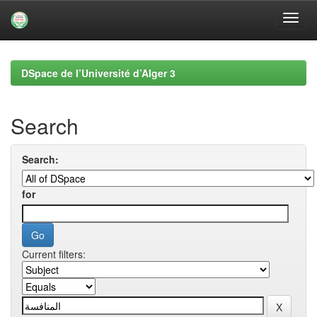
Skip
navigation
DSpace de l’Université d’Alger 3
Search
Search:
for
Current filters: