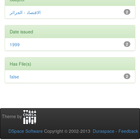
الاقتصاد - الجزائر
2
Date issued
1999
2
Has File(s)
false
2
Theme by
DSpace Software
Copyright © 2002-2013
Duraspace
-
Feedback