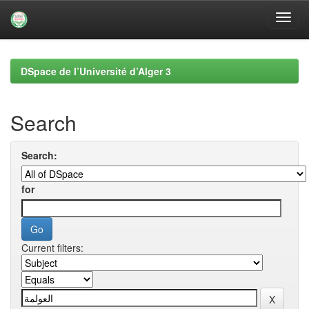
Skip
navigation
DSpace de l’Université d’Alger 3
Search
Search:
for
Current filters: