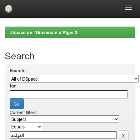
Skip
navigation
DSpace de l’Université d’Alger 3
Search
Search:
for
Current filters: