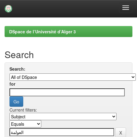
Skip
navigation
DSpace de l’Université d’Alger 3
Search
Search:
for
Current filters: