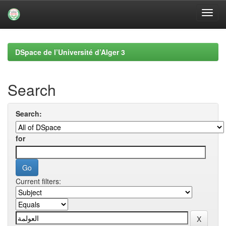
Skip
navigation
DSpace de l’Université d’Alger 3
Search
Search:
for
Current filters: