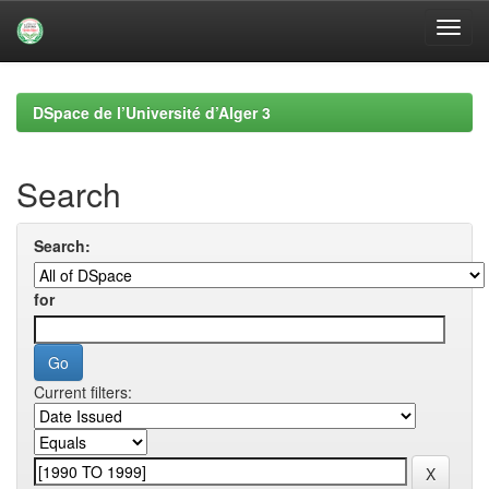
Skip
navigation
DSpace de l’Université d’Alger 3
Search
Search:
for
Current filters: