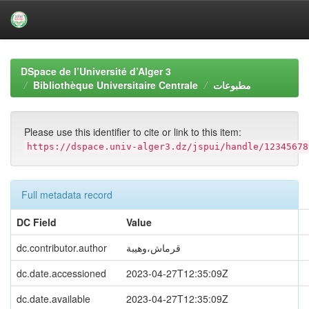
Skip
navigation
DSpace de l’Université d’Alger 3
Bibliothèque Universitaire Centrale
مطبوعات
Please use this identifier to cite or link to this item:
https://dspace.univ-alger3.dz/jspui/handle/12345678
Full metadata record
DC Field
Value
dc.contributor.author
قرماش،وهيبة
dc.date.accessioned
2023-04-27T12:35:09Z
dc.date.available
2023-04-27T12:35:09Z