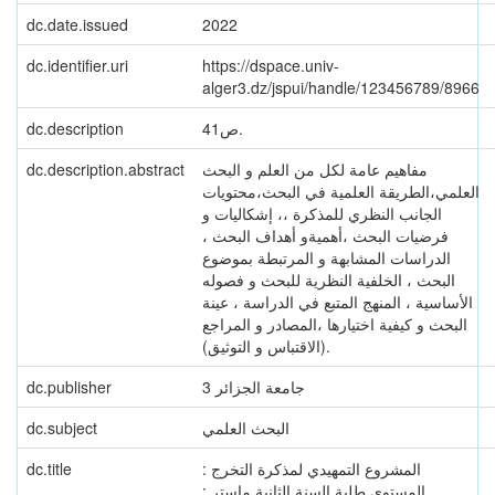
dc.date.issued
2022
dc.identifier.uri
https://dspace.univ-
alger3.dz/jspui/handle/123456789/8966
dc.description
41ص.
dc.description.abstract
مفاهيم عامة لكل من العلم و البحث
العلمي،الطريقة العلمية في البحث،محتويات
الجانب النظري للمذكرة ،، إشكاليات و
فرضيات البحث ،أهميةو أهداف البحث ،
الدراسات المشابهة و المرتبطة بموضوع
البحث ، الخلفية النظرية للبحث و فصوله
الأساسية ، المنهج المتبع في الدراسة ، عينة
البحث و كيفية اختيارها ،المصادر و المراجع
(الاقتباس و التوثيق).
dc.publisher
جامعة الجزائر 3
dc.subject
البحث العلمي
dc.title
المشروع التمهيدي لمذكرة التخرج :
المستوى طلبة السنة الثانية ماستر :