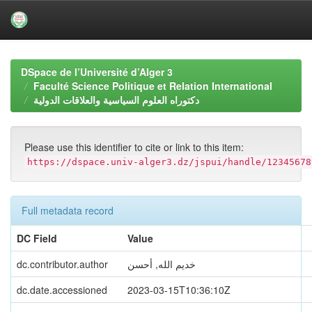
Skip
navigation
DSpace de l’Université d’Alger 3
Faculté Science Politique et Relation International
دكتوراه العلوم السياسية والعلاقات الدولية
Please use this identifier to cite or link to this item:
https://dspace.univ-alger3.dz/jspui/handle/12345678
Full metadata record
DC Field
Value
dc.contributor.author
خديم الله, أحسن
dc.date.accessioned
2023-03-15T10:36:10Z