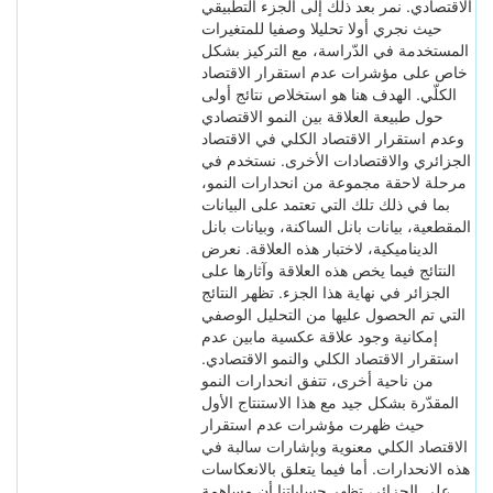
الاقتصادي. نمر بعد ذلك إلى الجزء التطبيقي
حيث نجري أولا تحليلا وصفيا للمتغيرات
المستخدمة في الدّراسة، مع التركيز بشكل
خاص على مؤشرات عدم استقرار الاقتصاد
الكلّي. الهدف هنا هو استخلاص نتائج أولى
حول طبيعة العلاقة بين النمو الاقتصادي
وعدم استقرار الاقتصاد الكلي في الاقتصاد
الجزائري والاقتصادات الأخرى. نستخدم في
مرحلة لاحقة مجموعة من انحدارات النمو،
بما في ذلك تلك التي تعتمد على البيانات
المقطعية، بيانات بانل الساكنة، وبيانات بانل
الديناميكية، لاختبار هذه العلاقة. نعرض
النتائج فيما يخص هذه العلاقة وآثارها على
الجزائر في نهاية هذا الجزء. تظهر النتائج
التي تم الحصول عليها من التحليل الوصفي
إمكانية وجود علاقة عكسية مابين عدم
استقرار الاقتصاد الكلي والنمو الاقتصادي.
من ناحية أخرى، تتفق انحدارات النمو
المقدّرة بشكل جيد مع هذا الاستنتاج الأول
حيث ظهرت مؤشرات عدم استقرار
الاقتصاد الكلي معنوية وبإشارات سالبة في
هذه الانحدارات. أما فيما يتعلق بالانعكاسات
على الجزائر، تظهر حساباتنا أن مساهمة