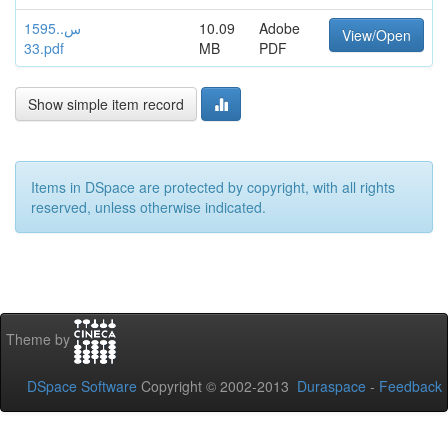
س.1595.
10.09
Adobe
View/Open
33.pdf
MB
PDF
Show simple item record
Items in DSpace are protected by copyright, with all rights
reserved, unless otherwise indicated.
Theme by
DSpace Software
Copyright © 2002-2013
Duraspace
-
Feedback