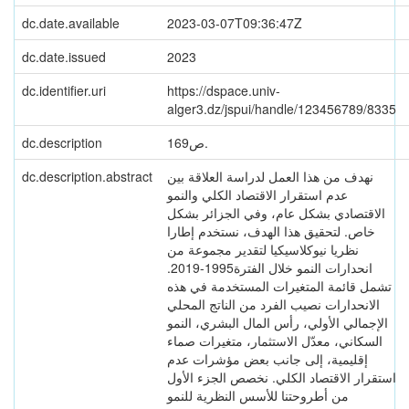
dc.date.available
2023-03-07T09:36:47Z
dc.date.issued
2023
dc.identifier.uri
https://dspace.univ-
alger3.dz/jspui/handle/123456789/8335
dc.description
169ص.
dc.description.abstract
نهدف من هذا العمل لدراسة العلاقة بين
عدم استقرار الاقتصاد الكلي والنمو
الاقتصادي بشكل عام، وفي الجزائر بشكل
خاص. لتحقيق هذا الهدف، نستخدم إطارا
نظريا نيوكلاسيكيا لتقدير مجموعة من
انحدارات النمو خلال الفترة1995-2019.
تشمل قائمة المتغيرات المستخدمة في هذه
الانحدارات نصيب الفرد من الناتج المحلي
الإجمالي الأولي، رأس المال البشري، النمو
السكاني، معدّل الاستثمار، متغيرات صماء
إقليمية، إلى جانب بعض مؤشرات عدم
استقرار الاقتصاد الكلي. نخصص الجزء الأول
من أطروحتنا للأسس النظرية للنمو