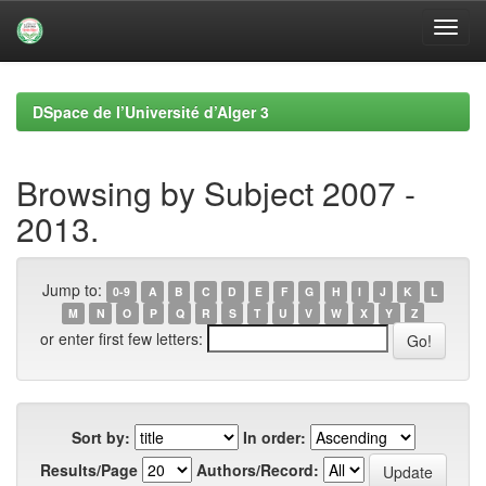
Skip
navigation
DSpace de l’Université d’Alger 3
Browsing by Subject 2007 -
2013.
Jump to:
0-9
A
B
C
D
E
F
G
H
I
J
K
L
M
N
O
P
Q
R
S
T
U
V
W
X
Y
Z
or enter first few letters:
Sort by:
In order:
Results/Page
Authors/Record: