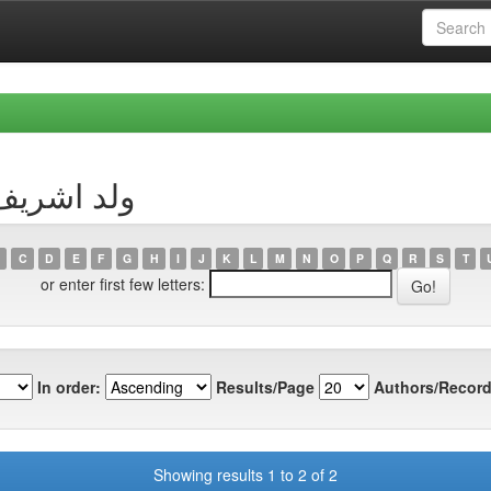
Author ولد اشريف، زين
C
D
E
F
G
H
I
J
K
L
M
N
O
P
Q
R
S
T
or enter first few letters:
In order:
Results/Page
Authors/Record
Showing results 1 to 2 of 2