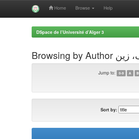
Home
Browse
Help
Skip
navigation
DSpace de l’Université d’Alger 3
Browsing by 
Jump to:
0-9
A
B
Sort by: