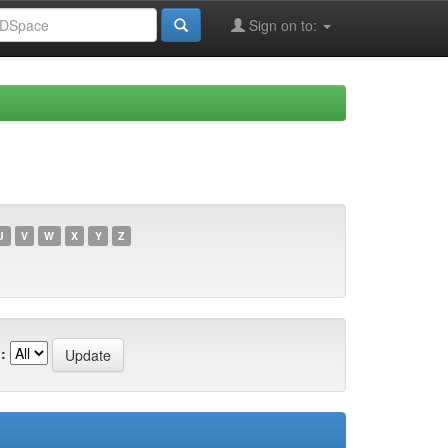
Sign on to:
U
V
W
X
Y
Z
: