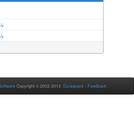
ول
ول
oftware
Copyright © 2002-2013
Duraspace
-
Feedback