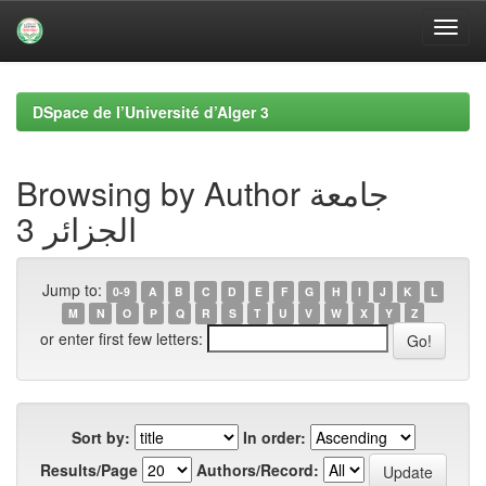
Skip
navigation
DSpace de l’Université d’Alger 3
Browsing by Author جامعة
الجزائر 3
Jump to:
0-9
A
B
C
D
E
F
G
H
I
J
K
L
M
N
O
P
Q
R
S
T
U
V
W
X
Y
Z
or enter first few letters:
Sort by:
In order:
Results/Page
Authors/Record: