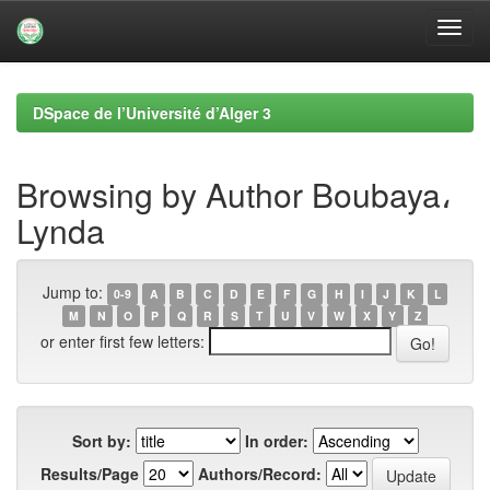
Skip
navigation
DSpace de l’Université d’Alger 3
Browsing by Author Boubaya،
Lynda
Jump to:
0-9
A
B
C
D
E
F
G
H
I
J
K
L
M
N
O
P
Q
R
S
T
U
V
W
X
Y
Z
or enter first few letters:
Sort by:
In order:
Results/Page
Authors/Record: