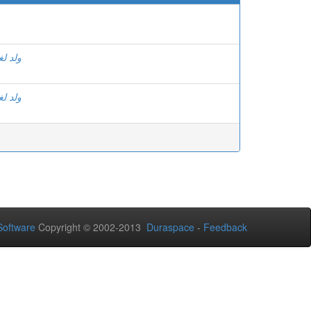
ولد ل
ولد ل
oftware
Copyright © 2002-2013
Duraspace
-
Feedback