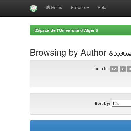
Home
Browse
Help
Skip
navigation
DSpace de l’Université d’Alger 3
Browsing by
Jump to:
0-9
A
B
Sort by: