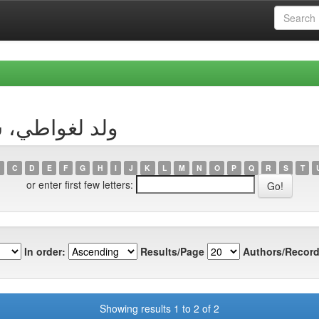
 Author ولد لغواطي، سعيدة
C
D
E
F
G
H
I
J
K
L
M
N
O
P
Q
R
S
T
or enter first few letters:
In order:
Results/Page
Authors/Record
Showing results 1 to 2 of 2