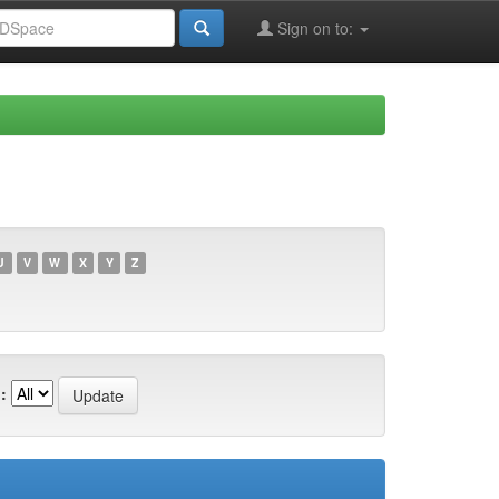
Sign on to:
U
V
W
X
Y
Z
: