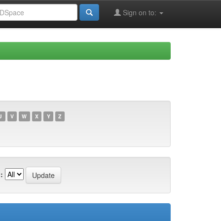
Sign on to:
U
V
W
X
Y
Z
: