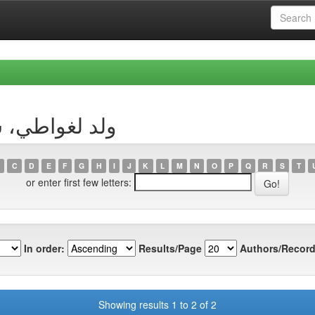
 Author ولد لغواطي، سعيدة
C
D
E
F
G
H
I
J
K
L
M
N
O
P
Q
R
S
T
or enter first few letters:
In order:
Results/Page
Authors/Record
Showing results 1 to 2 of 2