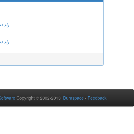
ولد ل
ولد ل
oftware
Copyright © 2002-2013
Duraspace
-
Feedback