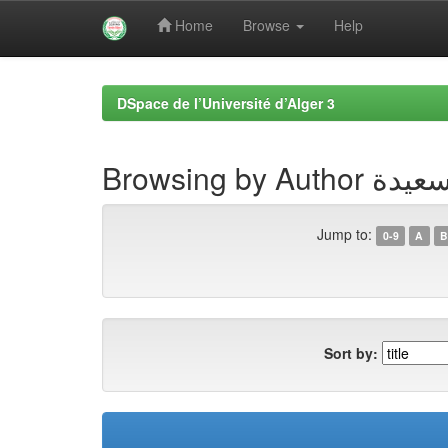
Home
Browse
Help
Skip
navigation
DSpace de l’Université d’Alger 3
Browsing by
Jump to:
0-9
A
B
Sort by: